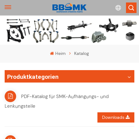
English
français
Heim
Katalog
Deutsch
Produktkategorien
русский
español
PDF-Katalog für SMK-Aufhängungs- und
Lenkungsteile
português
Downloads