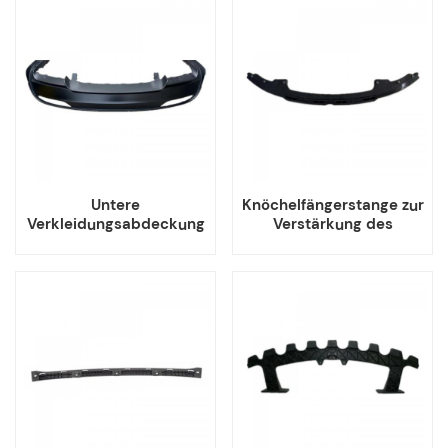
Untere
Knöchelfängerstange zur
Verkleidungsabdeckung
Verstärkung des
der hinteren Stoßstange
vorderen unteren
für Tesla Model 3
Aufprallschutzes für
TESLA Highland
Performance Model 3