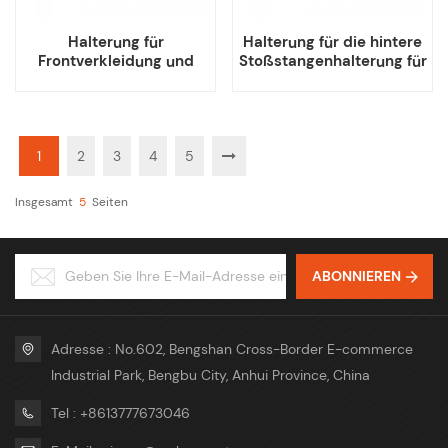
Halterung für
Halterung für die hintere
Frontverkleidung und
Stoßstangenhalterung für
Kotflügel für Tesla Model
Tesla Model S
S
1
2
3
4
5
Insgesamt
5
Seiten
ABONNIEREN
Adresse : No.602, Bengshan Cross-Border E-commerce
Industrial Park, Bengbu City, Anhui Province, China
Tel : +8613777673046