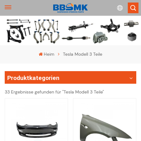
English
français
Heim
Tesla Modell 3 Teile
Deutsch
Produktkategorien
русский
33 Ergebnisse gefunden für "Tesla Modell 3 Teile"
español
português