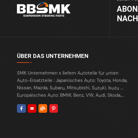
ABON
NACH
ÜBER DAS UNTERNEHMEN
SMK Unternehmen s liefern Autoteile für unten
Auto-Ersatzteile : Japanisches Auto: Toyota, Honda,
Nissan, Mazda, Subaru, Mitsubishi, Suzuki, Isuzu ...
Europäisches Auto: BMW, Benz, VW, Audi, Skoda,
Porsche, Maserati, Renault, Peugeot , Citroen, Fiat,
Opel, Land Rover ... Amerikanisches Auto: Tesla,
Ford, Chrysler , Cadillac , Buick , GMC, Chevrolet,
Lincoln, Fiat, Dodge, ... Koreanisches Auto: Hyundai,
Kia, Daewoo ... Chinesische Autos: Chery, Geely,