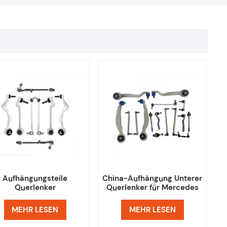
Aufhängungsteile
China-Aufhängung Unterer
Querlenker
Querlenker für Mercedes
urstangenkopf-Kit für
Benz W212 S212
BMW E90 E84
MEHR LESEN
MEHR LESEN