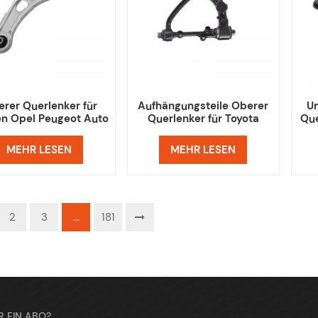
erer Querlenker für
Aufhängungsteile Oberer
Un
en Opel Peugeot Auto
Querlenker für Toyota
Que
Hiace IV
MEHR LESEN
MEHR LESEN
2
3
...
181
R EIN ABO?