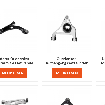
rderer Querlenker-
Querlenker-
U
rarm für Fiat Panda
Aufhängungssatz für den
Ho
unteren Querlenker für
Dodge Ram 1500
MEHR LESEN
MEHR LESEN