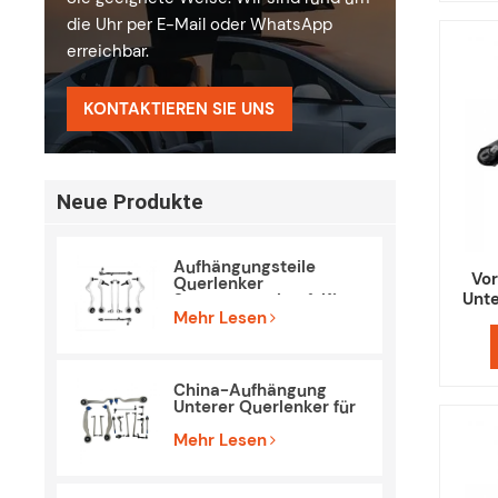
die Uhr per E-Mail oder WhatsApp
erreichbar.
KONTAKTIEREN SIE UNS
Neue Produkte
Aufhängungsteile
Vo
Querlenker
Unte
Spurstangenkopf-Kit
für BMW E90 E84
Mehr Lesen
China-Aufhängung
Unterer Querlenker für
Mercedes Benz W212
S212
Mehr Lesen