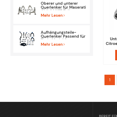
Oberer und unterer
Querlenker für Maserati
Ghibli M157 Teile
Mehr Lesen
Aufhängungsteile-
Querlenker Passend für
Unt
Tesla Model 3
Citro
Mehr Lesen
1
BEREIT FÜ