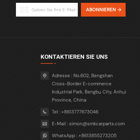
ABONNIEREN
KONTAKTIEREN SIE UNS
Adresse : No.602, Bengshan
Cross-Border E-commerce
Industrial Park, Bengbu City, Anhui
Province, China
Tel : +8613777673046
E-Mail : simon@smkcarparts.com
WhatsApp : +8613855273205