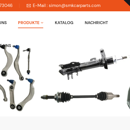
673046
E-Mail : simon@smkcarparts.com
UNS
PRODUKTE
KATALOG
NACHRICHT
E UNS