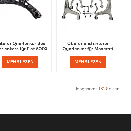
terer Querlenker des
Oberer und unterer
rlenkers für Fiat 500X
Querlenker für Maserati
Jeep Renegade
Ghibli M157 Teile
MEHR LESEN
MEHR LESEN
Insgesamt
181
Seiten