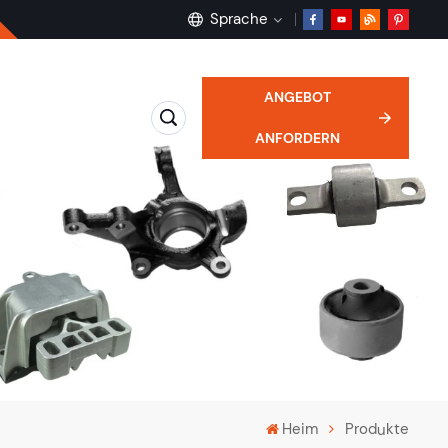
Sprache
ANGEBOT
English
ANFORDERN
français
Deutsch
русский
español
português
Heim
Produkte