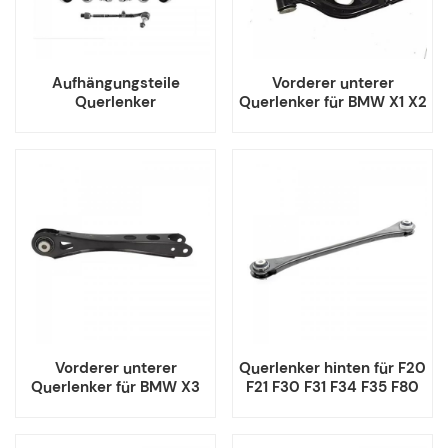
Aufhängungsteile
Vorderer unterer
Querlenker
Querlenker für BMW X1 X2
Spurstangenkopf-Kit für
Mini Cooper Clubman
BMW E90 E84
Countryman
Vorderer unterer
Querlenker hinten für F20
Querlenker für BMW X3
F21 F30 F31 F34 F35 F80
F25 X4 F26
F32 F33 F36 F83 F22 F87