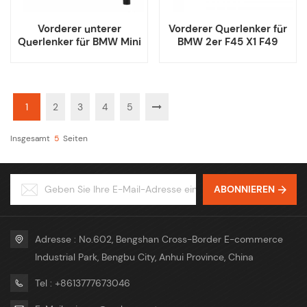
Vorderer unterer
Vorderer Querlenker für
Querlenker für BMW Mini
BMW 2er F45 X1 F49
R55 R56 R57 R59
31126871301 31126871302
31126772301 31126772302
1
2
3
4
5
Insgesamt
5
Seiten
ABONNIEREN
Adresse : No.602, Bengshan Cross-Border E-commerce
Industrial Park, Bengbu City, Anhui Province, China
Tel : +8613777673046