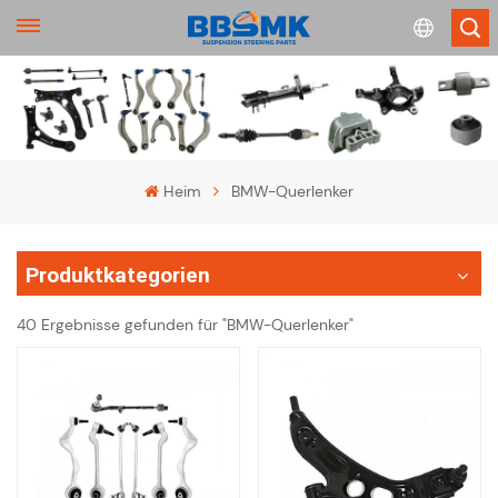
English
français
Heim
BMW-Querlenker
Deutsch
Produktkategorien
русский
40 Ergebnisse gefunden für "BMW-Querlenker"
español
português