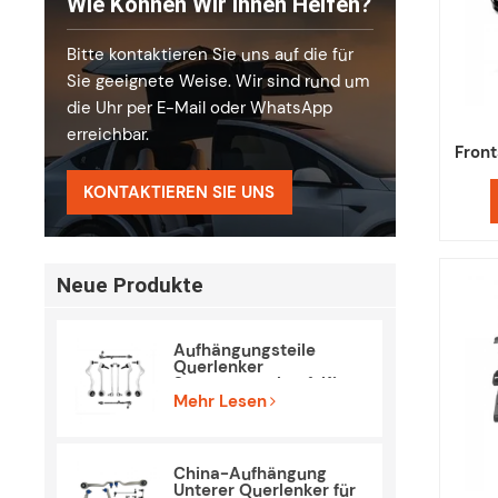
Wie Können Wir Ihnen Helfen?
Bitte kontaktieren Sie uns auf die für
Sie geeignete Weise. Wir sind rund um
die Uhr per E-Mail oder WhatsApp
erreichbar.
Fron
für T
KONTAKTIEREN SIE UNS
Neue Produkte
Aufhängungsteile
Querlenker
Spurstangenkopf-Kit
für BMW E90 E84
Mehr Lesen
China-Aufhängung
Unterer Querlenker für