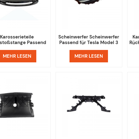
Karosserieteile
Scheinwerfer Scheinwerfer
Ka
tstoßstange Passend
Passend für Tesla Model 3
Rück
esla Model 3 1084168
Y
MEHR LESEN
MEHR LESEN