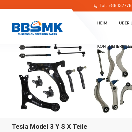
Tel : +86 13777
HEIM
ÜBER 
KONTAKTIEREN SI
Tesla Model 3 Y S X Teile