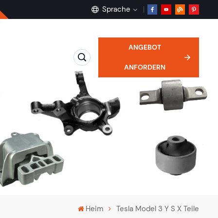
Sprache
ANGEBOT
English
ANFORDERN
français
Deutsch
русский
español
português
Heim
Tesla Model 3 Y S X Teile