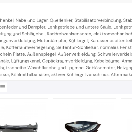
enkel, Nabe und Lager, Querlenker, Stabilisatorverbindung, Stab
enfeder und Dämpfer, Lenkgetriebe und untere Säule, Lenkgetr
itung und Schläuche , Raddrehzahlsensoren, elektromechanischer 
ngenverkleidung, Motordämpfer, Kühlergrill, Karosserieseitenteile,
le, Kofferraumverriegelung, Seitentür-Schließer, normales Fenst
chein Platte, Außenspiegel, Außenverkleidung, Schwellerverkle
näle, Lüftungskanal, Gepäckraumverkleidung, Kabelbäume, Armatu
hutzscheibe Waschflasche und -pumpe, Gebläsemotor, Heizung, 
sor, Kühlmittelbehälter, aktiver Kühlergrillverschluss, Aftermarke