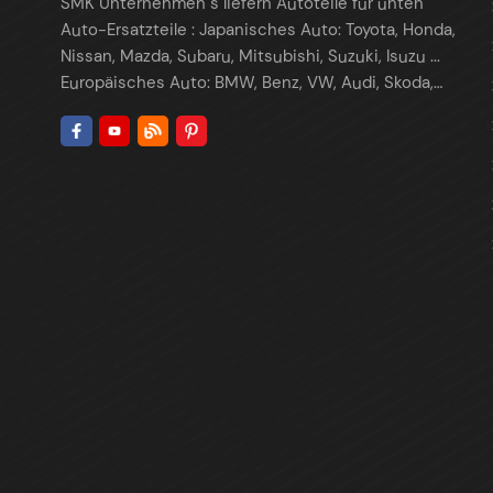
SMK Unternehmen s liefern Autoteile für unten
Auto-Ersatzteile : Japanisches Auto: Toyota, Honda,
Nissan, Mazda, Subaru, Mitsubishi, Suzuki, Isuzu ...
Europäisches Auto: BMW, Benz, VW, Audi, Skoda,
Porsche, Maserati, Renault, Peugeot , Citroen, Fiat,
Opel, Land Rover ... Amerikanisches Auto: Tesla,
Ford, Chrysler , Cadillac , Buick , GMC, Chevrolet,
Lincoln, Fiat, Dodge, ... Koreanisches Auto: Hyundai,
Kia, Daewoo ... Chinesische Autos: Chery, Geely,
GreatWall, Haval, BYD, Changan, JAC ... Wir liefern
Teile weltweit: USA, Kanada, Europa, Mexiko,
Kolumbien, Korea ... Wir sind führender Lieferant für
die folgenden Autoteile: Aufhängungs- und
Lenkungsteile (Querlenker, Spurstange,
Stabilisatorverbindung usw.) Tesla Aftermarket P
Kunst. Motor M Montage/Übertragung M Menge
SMK Auto Teile ist speziell für die Autoreparatur
konzipiert Teile Unsere Fahrwerkskomponenten
werden strengen Tests unterzogen, um den