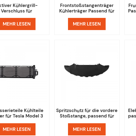
tiver Kühlergrill-
Frontstoßstangenträger
Fr
Verschluss für
Kühlerträger Passend für
Pas
fteinlass, passend für
Tesla Model Y
Tesla Model Y
MEHR LESEN
MEHR LESEN
sserieteile Kühlteile
Spritzschutz für die vordere
Ele
er für Tesla Model 3
Stoßstange, passend für
pas
Tesla Model 3
MEHR LESEN
MEHR LESEN