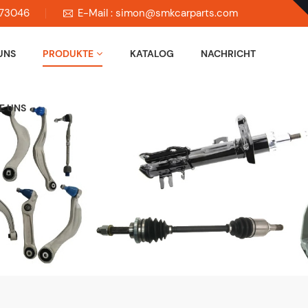
673046
E-Mail : simon@smkcarparts.com
UNS
PRODUKTE
KATALOG
NACHRICHT
E UNS