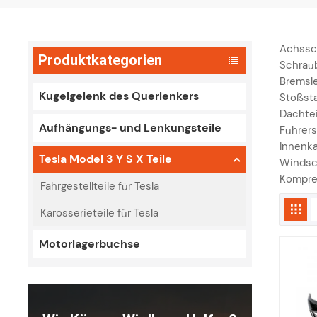
Achssch
Produktkategorien
Schraub
Bremsle
Kugelgelenk des Querlenkers
Stoßsta
Dachtei
Aufhängungs- und Lenkungsteile
Führers
Innenka
Tesla Model 3 Y S X Teile
Windsc
Kompres
Fahrgestellteile für Tesla
Karosserieteile für Tesla
Motorlagerbuchse