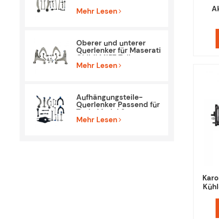
Mercedes Benz W212
Ak
S212
Mehr Lesen
Kühllu
Oberer und unterer
Querlenker für Maserati
Ghibli M157 Teile
Mehr Lesen
Aufhängungsteile-
Querlenker Passend für
Tesla Model 3
Mehr Lesen
Karo
Kühl