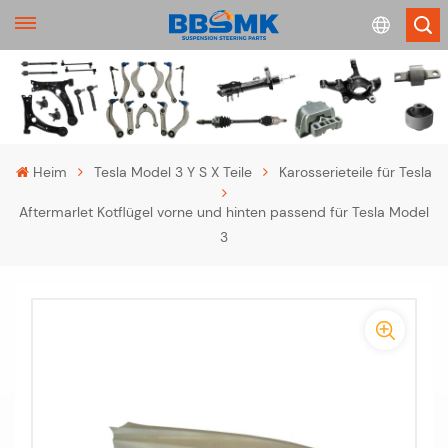
English
français
Heim
Tesla Model 3 Y S X Teile
Karosserieteile für Tesla
Deutsch
Aftermarlet Kotflügel vorne und hinten passend für Tesla Model
3
русский
español
-
-
português
>