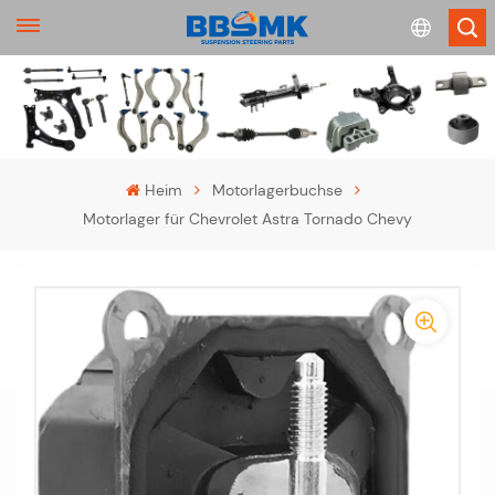
English
français
Heim
Motorlagerbuchse
Motorlager für Chevrolet Astra Tornado Chevy
Deutsch
русский
-
-
español
>
português