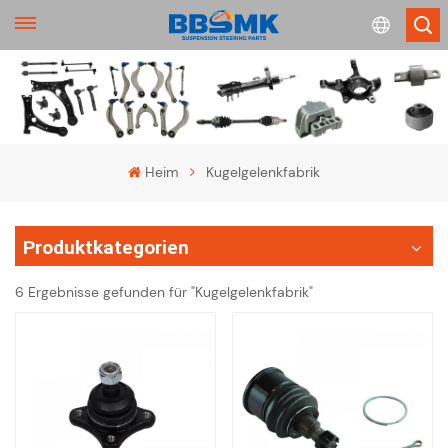
English
français
Heim
Kugelgelenkfabrik
Deutsch
Produktkategorien
русский
6 Ergebnisse gefunden für "Kugelgelenkfabrik"
español
português