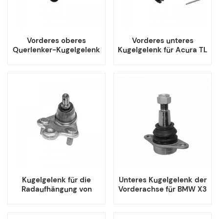
Vorderes oberes
Vorderes unteres
Querlenker-Kugelgelenk
Kugelgelenk für Acura TL
für Mitsubishi L200
TSX Honda ACCORD
Pajero
CROSSTOUR
Kugelgelenk für die
Unteres Kugelgelenk der
Radaufhängung von
Vorderachse für BMW X3
ACURA RDX und HONDA
X4 31106787665
CR-V und HR-V
(Teilenummer: