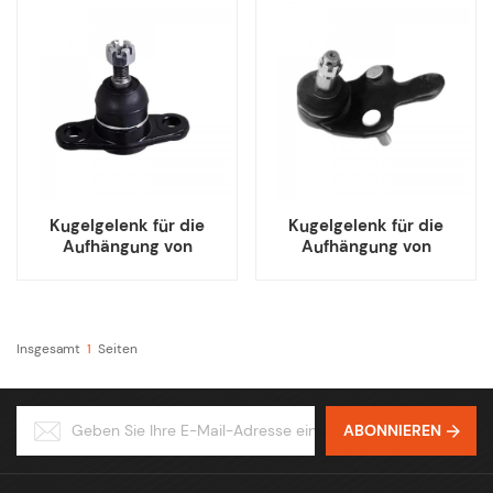
51220STKA01,
51220S0KA03)
Kugelgelenk für die
Kugelgelenk für die
Aufhängung von
Aufhängung von
CHANGHAN EADO
CHANGHAN UNIKI
C201053-0100T
CD569F260202-0400
C201053-0101T
CD569F260202-0500
Insgesamt
1
Seiten
ABONNIEREN