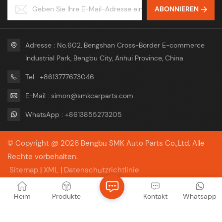
FOB, CIF, CFR, EXW Paket
30 % TT-Vorauszahlung,
ABONNIEREN
Neutrales Paket oder Paket
Restzahlung gegen B/L-
mit Ihrem Logo Service OEM
Kopie, L/C Handelsbegriff
und ODM
FOB, CIF, CFR, EXW Paket
Neutrales Paket oder Paket
mit Ihrem Logo Service OEM
Adresse : No.602, Bengshan Cross-Border E-commerce
und ODM
Industrial Park, Bengbu City, Anhui Province, China
Tel : +8613777673046
E-Mail : simon@smkcarparts.com
WhatsApp : +8613855273205
© Copyright @ 2026 Bengbu SMK Auto Parts Co.,Ltd. Alle
Rechte vorbehalten.
Sitemap
|
XML
|
Datenschutzrichtlinie
IPv6-Netzwerk unterstützt
Heim
Produkte
Kontakt
Whatsapp