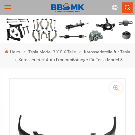
English
français
Heim
Tesla Model 3 Y S X Teile
Karosserieteile für Tesla
Karosserieteil Auto Frontstoßstange für Tesla Model 3
Deutsch
русский
-
-
español
>
português