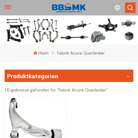
English
français
Heim
Fabrik Acura Querlenker
Deutsch
Produktkategorien
русский
1 Ergebnisse gefunden für "Fabrik Acura Querlenker"
español
português