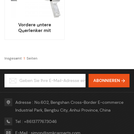
Vordere untere
Querlenker mit
Kugelgelenkbuchse für
Acura MDX ZDX
Insgesamt
1
Seiten
ABONNIEREN
Adresse : No.602, Bengshan Cross-Border E-commerce
Industrial Park, Bengbu City, Anhui Province, China
Tel : +8613777673046
E-Mail : simon@smkcarparts.com