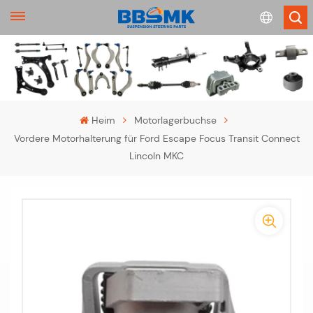
English
français
Heim
Motorlagerbuchse
Vordere Motorhalterung für Ford Escape Focus Transit Connect
Deutsch
Lincoln MKC
русский
-
español
-
português
>