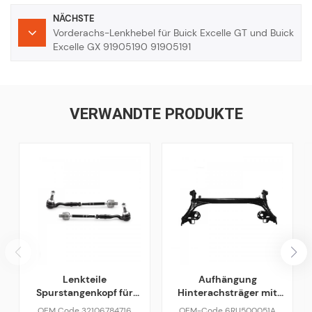
NÄCHSTE
Vorderachs-Lenkhebel für Buick Excelle GT und Buick
Excelle GX 91905190 91905191
VERWANDTE PRODUKTE
Lenkteile
Aufhängung
Spurstangenkopf für
Hinterachsträger mit
BMW F10 F02 528i 535i
Stabilisator für VW-
OEM Code 32106784716
OEM-Code 6RU500051A