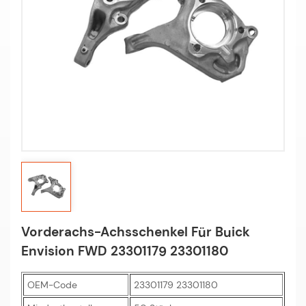
B6.000 (Nur Richtwert), passend für OEM Fiat Doblo 2024
Benzin-Transporter-MPV 1.6 Saugmotor FWD -- 223_ 1596
cm³ 76 kW 103 PS 182 B6.000 Nur Richtwert, passend für
OEM Fiat Doblo 2023 Diesel MPV 1.3 D Multijet FWD --
119_,223_ 1248 cm³ 62 kW 84 PS 223 A9.000 Nur Richtwert,
passend für OEM Fiat Doblo 2023 Diesel MPV 1.3 JTD FWD
-- 119_,223_ 1248 cm³ 55 kW 75 PS 199 A2.000 Nur
Richtwert, passend für OEM
Vorderachs-Achsschenkel Für Buick
Envision FWD 23301179 23301180
OEM-Code
23301179 23301180