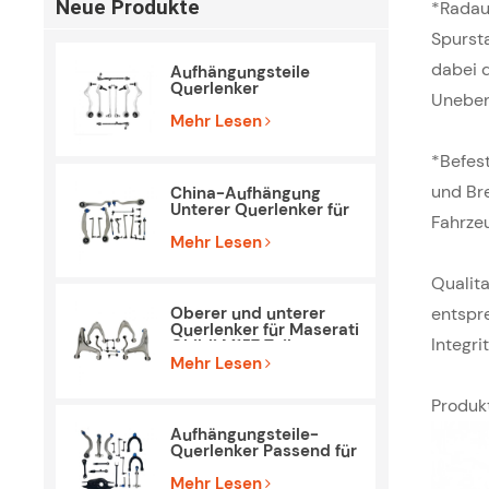
Neue Produkte
*Radau
Spurst
dabei d
Aufhängungsteile
Querlenker
Uneben
Spurstangenkopf-Kit
für BMW E90 E84
Mehr Lesen
*Befes
und Bre
China-Aufhängung
Unterer Querlenker für
Fahrze
Mercedes Benz W212
S212
Mehr Lesen
Qualita
Oberer und unterer
entspr
Querlenker für Maserati
Integri
Ghibli M157 Teile
Mehr Lesen
Produk
Aufhängungsteile-
Querlenker Passend für
Tesla Model 3
Mehr Lesen