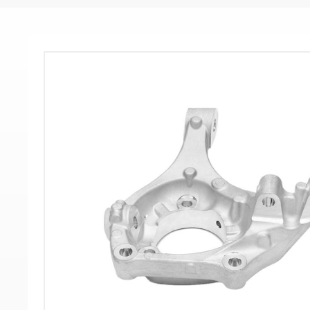
-
-
>