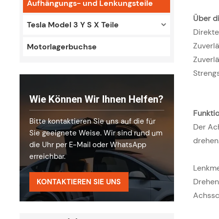
Aufhängungs- und Lenkungsteile
Über di
Tesla Model 3 Y S X Teile
Direkte
Zuverl
Motorlagerbuchse
Zuverlä
Streng
Wie Können Wir Ihnen Helfen?
Funkti
Bitte kontaktieren Sie uns auf die für
Der Ach
Sie geeignete Weise. Wir sind rund um
drehen
die Uhr per E-Mail oder WhatsApp
erreichbar.
Lenkme
Drehen
KONTAKTIEREN SIE UNS
Achssc