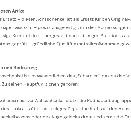
esen Artikel
r Ersatz – dieser Achsschenkel ist als Ersatz für den Origin
ässige Passform – präzisionsgefertigt, um den Abmessungen 
ssige Konstruktion – hergestellt nach strengen Standards aus
stens geprüft – gründliche Qualitätskontrollmaßnahmen gewäh
on und Bedeutung
sschenkel ist im Wesentlichen das „Scharnier“, das es den Vo
. Zu seinen Hauptfunktionen gehören:
chanismus: Der Achsschenkel stützt die Radnabenbaugruppe 
 des Lenkrads übt das Lenkgestänge eine Kraft auf den Achs
henkelbolzens oder des Kugelgelenks dreht und somit die Fah