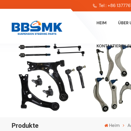
A7.000
Tel : +86 13777
1910 c
48 kW 
HEIM
ÜBER 
PS 350
182 B6
PS 182
KONTAKTIEREN SI
PS 350
103 PS
cm³ 76
cm³ 62
kW 75 
Produkte
Heim
A