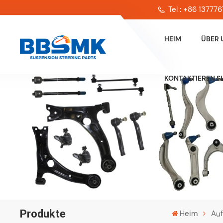
Tel : +86 13777
HEIM
ÜBER 
KONTAKTIEREN SI
Produkte
Heim
Auf