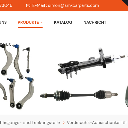
673046
E-Mail : simon@smkcarparts.com
UNS
PRODUKTE
KATALOG
NACHRICHT
E UNS
hängungs- und Lenkungsteile
Vorderachs-Achsschenkel für