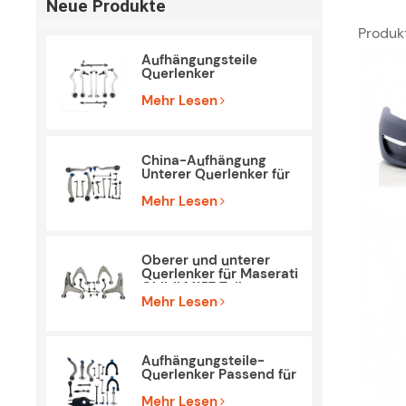
Neue Produkte
Produk
Aufhängungsteile
Querlenker
Spurstangenkopf-Kit
für BMW E90 E84
Mehr Lesen
China-Aufhängung
Unterer Querlenker für
Mercedes Benz W212
S212
Mehr Lesen
Oberer und unterer
Querlenker für Maserati
Ghibli M157 Teile
Mehr Lesen
Aufhängungsteile-
Querlenker Passend für
Tesla Model 3
Mehr Lesen