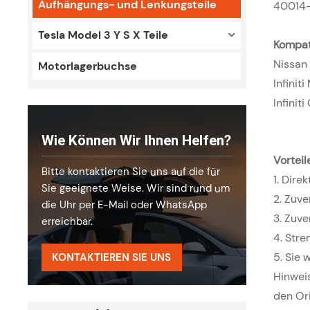
Aufhängungs- und Lenkungsteile
40014-
Tesla Model 3 Y S X Teile
Kompati
Nissan
Motorlagerbuchse
Infini
Infini
Wie Können Wir Ihnen Helfen?
Vorteil
Bitte kontaktieren Sie uns auf die für
1. Dire
Sie geeignete Weise. Wir sind rund um
2. Zuv
die Uhr per E-Mail oder WhatsApp
3. Zuve
erreichbar.
4. Str
5. Sie 
KONTAKTIEREN SIE UNS
Hinweis
den Or