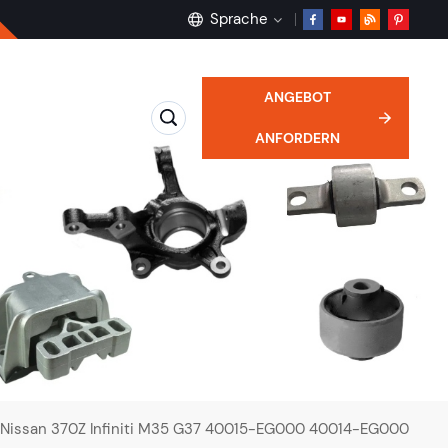
Sprache
ANGEBOT
English
ANFORDERN
français
Deutsch
русский
español
português
 Nissan 370Z Infiniti M35 G37 40015-EG000 40014-EG000