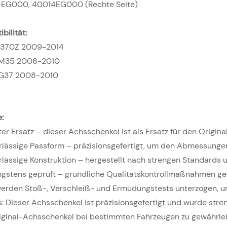
EG000, 40014EG000 (Rechte Seite)
bilität:
 370Z 2009-2014
ti M35 2006-2010
ti G37 2008-2010
e:
kter Ersatz – dieser Achsschenkel ist als Ersatz für den Orig
erlässige Passform – präzisionsgefertigt, um den Abmessung
rlässige Konstruktion – hergestellt nach strengen Standards
engstens geprüft – gründliche Qualitätskontrollmaßnahmen ge
werden Stoß-, Verschleiß- und Ermüdungstests unterzogen, um
: Dieser Achsschenkel ist präzisionsgefertigt und wurde stre
iginal-Achsschenkel bei bestimmten Fahrzeugen zu gewährlei