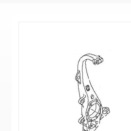
-
-
>