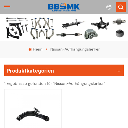
English
français
Heim
Nissan-Aufhängungslenker
Deutsch
Produktkategorien
русский
1 Ergebnisse gefunden für "Nissan-Aufhängungslenker"
español
português