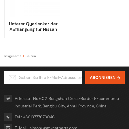
Unterer Querlenker der
Aufhängung für Nissan
Sentra
Insgesamt
1
Seiten
ABONNIEREN
Adresse : No.602, Bengshan Cross-Border E-commerce
Industrial Park, Bengbu City, Anhui Province, China
Tel : +8613777673046
E-Mail : simon@smkcarparts.com