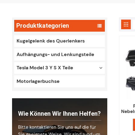
Produktkategorien
Kugelgelenk des Querlenkers
Aufhängungs- und Lenkungsteile
Tesla Model 3 Y S X Teile
Motorlagerbuchse
Nebel
Wie Können Wir Ihnen Helfen?
Nebe
Bitte kontaktieren Sie uns auf die für
Sie geeignete Weise. Wir sind rund um