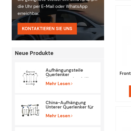
die Uhr per E-Mail oder WhatsApp
erreichbar.
KONTAKTIEREN SIE UNS
Neue Produkte
Aufhängungsteile
Front
Querlenker
Spurstangenkopf-Kit
für BMW E90 E84
Mehr Lesen
China-Aufhängung
Unterer Querlenker für
Mercedes Benz W212
S212
Mehr Lesen