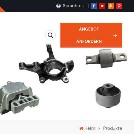
Sprache
ANGEBOT
English
ANFORDERN
français
Deutsch
русский
español
português
Heim
Produkte