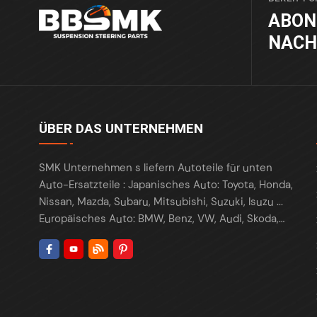
ABON
NACH
ÜBER DAS UNTERNEHMEN
SMK Unternehmen s liefern Autoteile für unten
Auto-Ersatzteile : Japanisches Auto: Toyota, Honda,
Nissan, Mazda, Subaru, Mitsubishi, Suzuki, Isuzu ...
Europäisches Auto: BMW, Benz, VW, Audi, Skoda,
Porsche, Maserati, Renault, Peugeot , Citroen, Fiat,
Opel, Land Rover ... Amerikanisches Auto: Tesla,
Ford, Chrysler , Cadillac , Buick , GMC, Chevrolet,
Lincoln, Fiat, Dodge, ... Koreanisches Auto: Hyundai,
Kia, Daewoo ... Chinesische Autos: Chery, Geely,