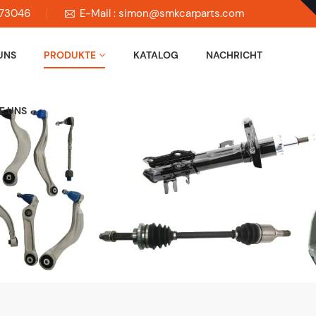
673046
E-Mail : simon@smkcarparts.com
UNS
PRODUKTE
KATALOG
NACHRICHT
E UNS