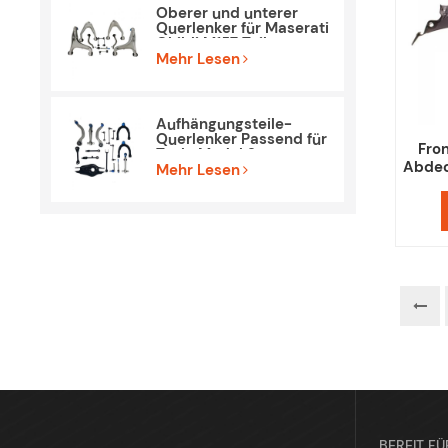
Oberer und unterer
Querlenker für Maserati
Ghibli M157 Teile
Mehr Lesen
Aufhängungsteile-
Querlenker Passend für
Fro
Tesla Model 3
Abdec
Mehr Lesen
BEREIT FÜ