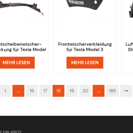
ntscheibenwischer-
Frontwischerverkleidung
Luf
kung für Tesla Model
für Tesla Model 3
Sh
3
MEHR LESEN
MEHR LESEN
1
...
16
17
18
19
20
...
185
R EIN ABO?