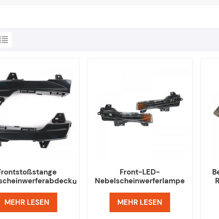
Frontstoßstange
Front-LED-
B
scheinwerferabdeckung
Nebelscheinwerferlampe
lscheinwerferrahmen
für TESLA MODEL 3
für Tesla Model 3
MEHR LESEN
MEHR LESEN