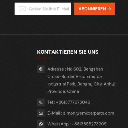
ABONNIEREN
KONTAKTIEREN SIE UNS
Adresse : No.602, Bengshan
Cross-Border E-commerce
Industrial Park, Bengbu City, Anhui
Province, China
Tel : +8613777673046
E-Mail : simon@smkcarparts.com
WhatsApp : +8613855273205