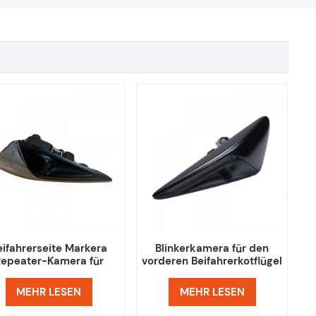
eifahrerseite Markera
Blinkerkamera für den
Repeater-Kamera für
vorderen Beifahrerkotflügel
TESLA MODEL 3
für Tesla Model 3
MEHR LESEN
MEHR LESEN