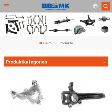
English
français
Heim
Produkte
Deutsch
Produktkategorien
русский
español
português