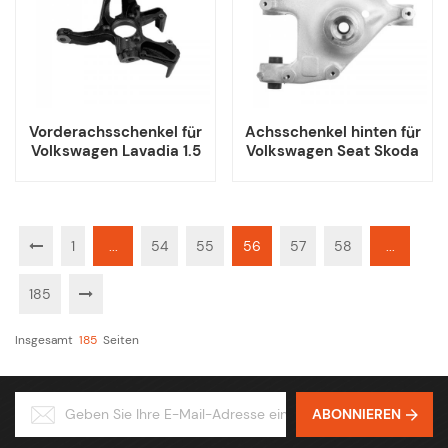
Vorderachsschenkel für
Achsschenkel hinten für
Volkswagen Lavadia 1.5
Volkswagen Seat Skoda
Audi
1
...
54
55
56
57
58
...
185
Insgesamt
185
Seiten
ABONNIEREN