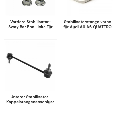
Vordere Stabilisator-
Stabilisatorstange vorne
Sway Bar End Links Für
für Audi A6 A6 QUATTRO
Acura TL
A8 QUATTRO S6 S8
VOLKSWAGEN PHAETON
Unterer Stabilisator-
Koppelstangenanschluss
vorne für CHEVROLET Sail
LOVARV 26201979