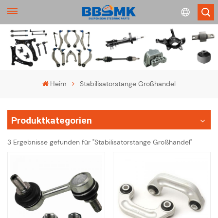
English
français
Heim
Stabilisatorstange Großhandel
Deutsch
Produktkategorien
русский
3 Ergebnisse gefunden für "Stabilisatorstange Großhandel"
español
português