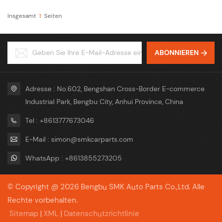
Insgesamt
1
Seiten
ABONNIEREN
Adresse : No.602, Bengshan Cross-Border E-commerce
Industrial Park, Bengbu City, Anhui Province, China
Tel : +8613777673046
E-Mail : simon@smkcarparts.com
WhatsApp : +8613855273205
© Copyright @ 2026 Bengbu SMK Auto Parts Co.,Ltd. Alle
Rechte vorbehalten.
Sitemap
|
XML
|
Datenschutzrichtlinie