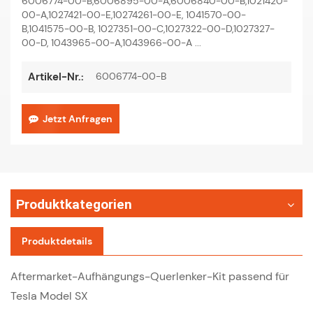
6006774-00-B,
6006895-00-A,
6006840-00-B,
1021420-
00-A,
1027421-00-E,
10274261-00-E,
1041570-00-
B,
1041575-00-B,
1027351-00-C,
1027322-00-D,
1027327-
00-D,
1043965-00-A,
1043966-00-A
...
6006774-00-B
Artikel-Nr.:
Jetzt Anfragen
Produktkategorien
Produktdetails
Aftermarket-Aufhängungs-Querlenker-Kit passend für
Tesla Model SX