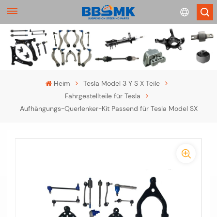
English
français
Heim
Tesla Model 3 Y S X Teile
Fahrgestellteile für Tesla
Deutsch
Aufhängungs-Querlenker-Kit Passend für Tesla Model SX
русский
-
español
-
português
>