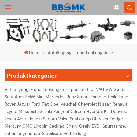
English
français
Heim
Aufhängungs- und Lenkungsteile
Deutsch
Produktkategorien
русский
Aufhängungs- und Lenkungsteile passend für VAG VW Skoda
español
Seat Audi BMW Mini Mercedes Benz Smart Porsche Tesla Land
Rover Jaguar Ford Fiat Opel Vauxhall Chevrolet Nissan Renault
português
Toyota Mitsubishi Suzuki Peugeot Citroen Hyundai Kia Daewoo
Lexus Acura Infiniti Sabaru Volvo Saab Jeep Chrysler Dodge
Mercury GMC Lincoln Cadillac Chery Geely BYD...Spurstange,
Zahnstangenende, Stabilisatorverbindung,