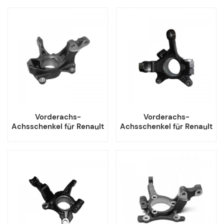
400146171R
400142942R
Vorderachs-
Vorderachs-
Achsschenkel für Renault
Achsschenkel für Renault
Twingo II 8200681269
8200320888
8200681268
8200322078