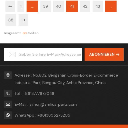
1
...
39
40
41
42
43
...
88
Insgesamt
88
Seiten
ABONNIEREN
Adresse : No.602, Bengshan Cross-Border E-commerce
Industrial Park, Bengbu City, Anhui Province, China
Tel : +8613777673046
E-Mail : simon@smkcarparts.com
WhatsApp : +8613855273205