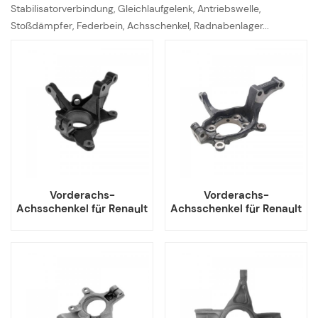
Stabilisatorverbindung, Gleichlaufgelenk, Antriebswelle,
Stoßdämpfer, Federbein, Achsschenkel, Radnabenlager...
Vorderachs-
Vorderachs-
Achsschenkel für Renault
Achsschenkel für Renault
Megane I Scenic I
Koleos 40015-JD000
8200171673 8200171678
40014-JD000