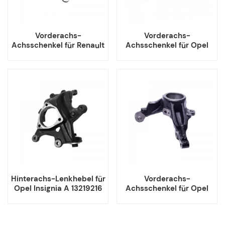
Vorderachs-
Vorderachs-
Achsschenkel für Renault
Achsschenkel für Opel
Twingo III 400157575R
Astra-H 5308034
400144992R
5308035
Hinterachs-Lenkhebel für
Vorderachs-
Opel Insignia A 13219216
Achsschenkel für Opel
13237936
Corsa-D 5308055
5308056