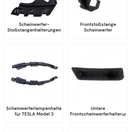
Scheinwerfer-
Frontstoßstange
Stoßstangenhalterungen
Scheinwerfer
für Tesla Model 3 Y
Scheinwerfer Halterung
Montage Unterstützung
für Tesla Modell 3
Scheinwerferlampenhalterung
Untere
für TESLA Model 3
Frontscheinwerferhalterung
für Tesla Model S