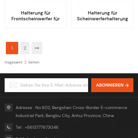
Halterung für
Halterung für
Frontscheinwerfer für
Scheinwerferhalterung
Tesla Model X
vorne links für Tesla
Model X
1
2
Insgesamt
2
Seiten
ABONNIEREN
Adresse : No.602, Bengshan Cross-Border E-commerce
Industrial Park, Bengbu City, Anhui Province, China
Tel : +8613777673046