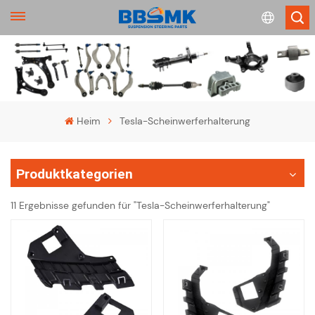
English
français
Heim
Tesla-Scheinwerferhalterung
Deutsch
Produktkategorien
русский
11 Ergebnisse gefunden für "Tesla-Scheinwerferhalterung"
español
português