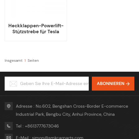
Heckklappen-Powerlift-
Stützstrebe für Tesla
Model 3
Insgesamt
1
Seiten
ABONNIEREN
Adresse : No.602, Bengshan Cross-Border E-commerce
Industrial Park, Bengbu City, Anhui Province, China
Tel : +8613777673046
E-Mail : simon@smkcarparts.com