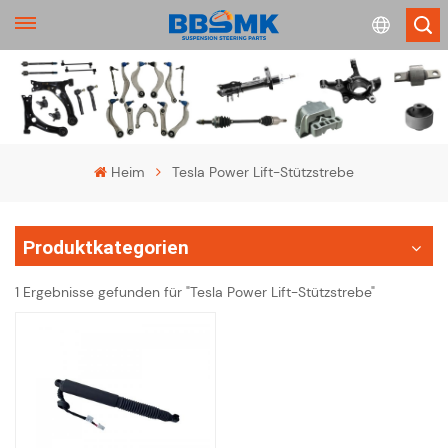
English
français
Heim
Tesla Power Lift-Stützstrebe
Deutsch
Produktkategorien
русский
1 Ergebnisse gefunden für "Tesla Power Lift-Stützstrebe"
español
português