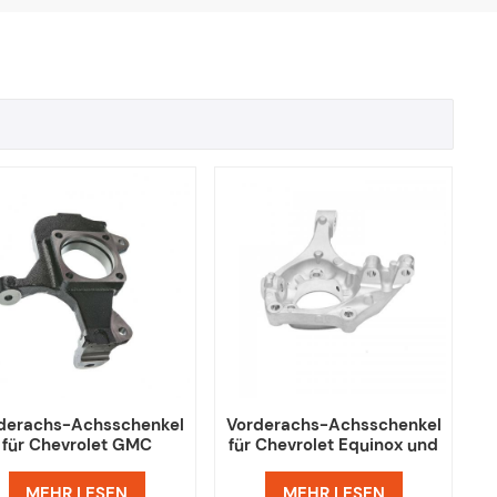
derachs-Achsschenkel
Vorderachs-Achsschenkel
für Chevrolet GMC
für Chevrolet Equinox und
25850470 25850471
GMC Terrain 22786979
22786978
MEHR LESEN
MEHR LESEN