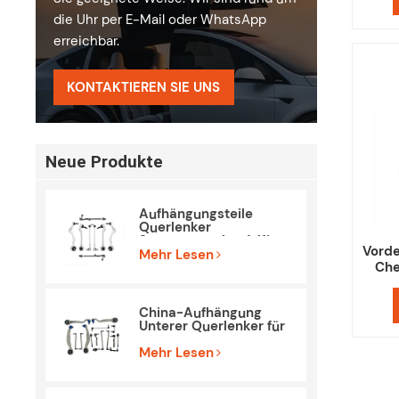
die Uhr per E-Mail oder WhatsApp
erreichbar.
KONTAKTIEREN SIE UNS
Neue Produkte
Aufhängungsteile
Querlenker
Spurstangenkopf-Kit
Vorde
für BMW E90 E84
Mehr Lesen
Che
S
China-Aufhängung
Unterer Querlenker für
Mercedes Benz W212
S212
Mehr Lesen