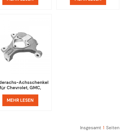
derachs-Achsschenkel
für Chevrolet, GMC,
Cadillac 22842314,
22842315
MEHR LESEN
Insgesamt
1
Seiten