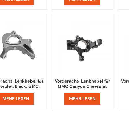
rachs-Lenkhebel für
Vorderachs-Lenkhebel für
Vor
vrolet, Buick, GMC,
GMC Canyon Chevrolet
aturn 25796982,
Colorado 19303846
25796983
19303846
MEHR LESEN
MEHR LESEN