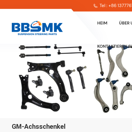
Tel : +86 13777
HEIM
ÜBER 
KONTAKTIEREN SI
GM-Achsschenkel