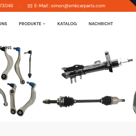
673046
E-Mail : simon@smkcarparts.com
UNS
PRODUKTE
KATALOG
NACHRICHT
E UNS