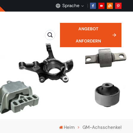
Sprache
ANGEBOT
English
ANFORDERN
français
Deutsch
русский
español
português
Heim
GM-Achsschenkel