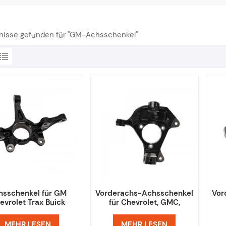
bnisse gefunden für "GM-Achsschenkel"
hsschenkel für GM
Vorderachs-Achsschenkel
Vor
evrolet Trax Buick
für Chevrolet, GMC,
Encore Auto
Cadillac 22912208,
22912209
MEHR LESEN
MEHR LESEN