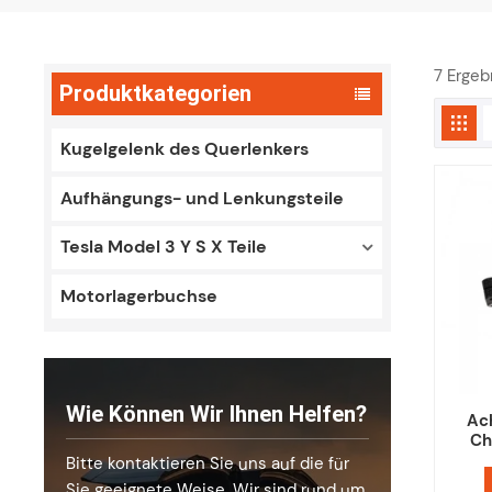
7 Erge
Produktkategorien
Kugelgelenk des Querlenkers
Aufhängungs- und Lenkungsteile
Tesla Model 3 Y S X Teile
Motorlagerbuchse
Wie Können Wir Ihnen Helfen?
Ac
Ch
Bitte kontaktieren Sie uns auf die für
Sie geeignete Weise. Wir sind rund um