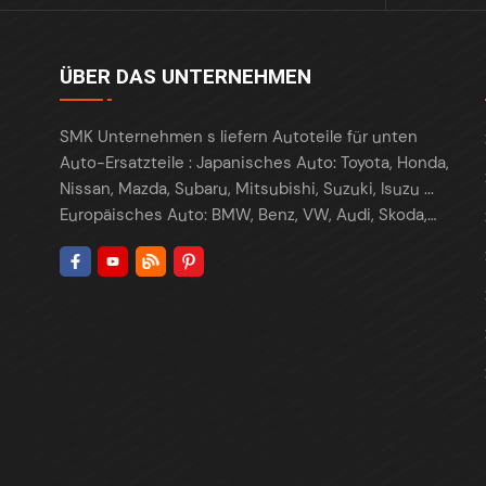
ÜBER DAS UNTERNEHMEN
SMK Unternehmen s liefern Autoteile für unten
Auto-Ersatzteile : Japanisches Auto: Toyota, Honda,
Nissan, Mazda, Subaru, Mitsubishi, Suzuki, Isuzu ...
Europäisches Auto: BMW, Benz, VW, Audi, Skoda,
Porsche, Maserati, Renault, Peugeot , Citroen, Fiat,
Opel, Land Rover ... Amerikanisches Auto: Tesla,
Ford, Chrysler , Cadillac , Buick , GMC, Chevrolet,
Lincoln, Fiat, Dodge, ... Koreanisches Auto: Hyundai,
Kia, Daewoo ... Chinesische Autos: Chery, Geely,
GreatWall, Haval, BYD, Changan, JAC ... Wir liefern
Teile weltweit: USA, Kanada, Europa, Mexiko,
Kolumbien, Korea ... Wir sind führender Lieferant für
die folgenden Autoteile: Aufhängungs- und
Lenkungsteile (Querlenker, Spurstange,