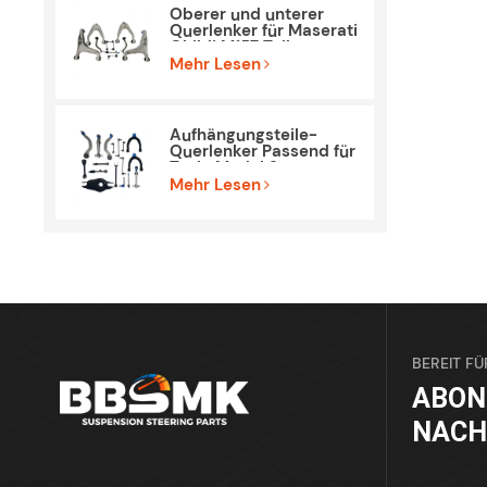
Oberer und unterer
Querlenker für Maserati
Ghibli M157 Teile
Mehr Lesen
Aufhängungsteile-
Querlenker Passend für
Tesla Model 3
Mehr Lesen
BEREIT FÜ
ABON
NACH