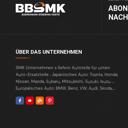
ABON
NACH
ÜBER DAS UNTERNEHMEN
SMK Unternehmen s liefern Autoteile für unten
Auto-Ersatzteile : Japanisches Auto: Toyota, Honda,
Nissan, Mazda, Subaru, Mitsubishi, Suzuki, Isuzu ...
Europäisches Auto: BMW, Benz, VW, Audi, Skoda,
Porsche, Maserati, Renault, Peugeot , Citroen, Fiat,
Opel, Land Rover ... Amerikanisches Auto: Tesla,
Ford, Chrysler , Cadillac , Buick , GMC, Chevrolet,
Lincoln, Fiat, Dodge, ... Koreanisches Auto: Hyundai,
Kia, Daewoo ... Chinesische Autos: Chery, Geely,