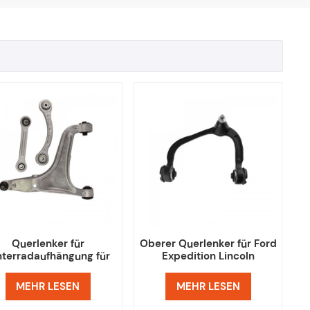
Querlenker für
Oberer Querlenker für Ford
nterradaufhängung für
Expedition Lincoln
Maserati Ghibli
Navigator USA Auto
Quattroporte
MEHR LESEN
MEHR LESEN