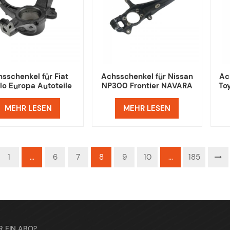
sschenkel für Fiat
Achsschenkel für Nissan
Ac
lo Europa Autoteile
NP300 Frontier NAVARA
To
D23 Renault
MEHR LESEN
MEHR LESEN
1
...
6
7
8
9
10
...
185
R EIN ABO?