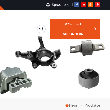
Sprache
ANGEBOT
English
ANFORDERN
français
Deutsch
русский
español
português
Heim
Produkte