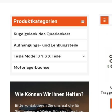
Produktkategorien
Kugelgelenk des Querlenkers
Aufhängungs- und Lenkungsteile
Tesla Model 3 Y S X Teile
Motorlagerbuchse
V
Tragge
Wie Können Wir Ihnen Helfen?
Cor
Bitte kontaktieren Sie uns auf die für
Sie geeignete Weise. Wir sind rund um