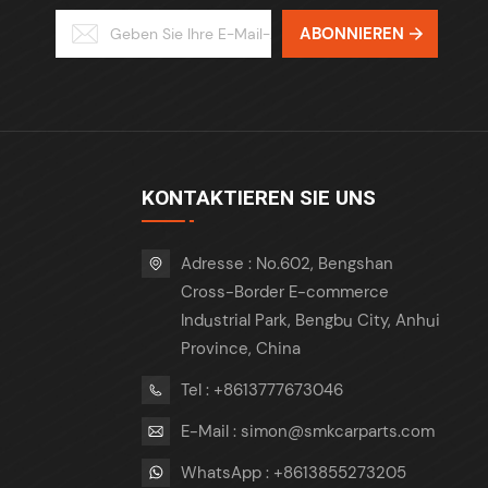
ABONNIEREN
KONTAKTIEREN SIE UNS
Adresse : No.602, Bengshan
Cross-Border E-commerce
Industrial Park, Bengbu City, Anhui
Province, China
Tel : +8613777673046
E-Mail : simon@smkcarparts.com
WhatsApp : +8613855273205