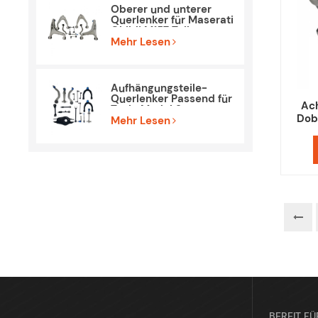
Oberer und unterer
Querlenker für Maserati
Ghibli M157 Teile
Mehr Lesen
Aufhängungsteile-
Querlenker Passend für
Ach
Tesla Model 3
Dob
Mehr Lesen
BEREIT FÜ