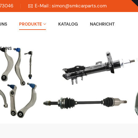
673046
E-Mail : simon@smkcarparts.com
UNS
PRODUKTE
KATALOG
NACHRICHT
E UNS