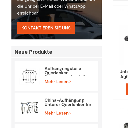
die Uhr per E-Mail oder WhatsApp
erreichbar.
KONTAKTIEREN SIE UNS
Neue Produkte
Aufhängungsteile
Unt
Querlenker
Auf
Spurstangenkopf-Kit
für BMW E90 E84
Mehr Lesen
China-Aufhängung
Unterer Querlenker für
Mercedes Benz W212
S212
Mehr Lesen