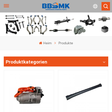
English
français
Heim
Produkte
Deutsch
Produktkategorien
русский
español
português