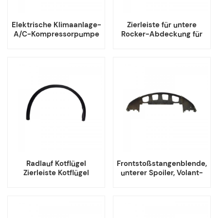
Elektrische Klimaanlage-
Zierleiste für untere
A/C-Kompressorpumpe
Rocker-Abdeckung für
für Tesla Model 3
Tesla Model 3 Y
Radlauf Kotflügel
Frontstoßstangenblende,
Zierleiste Kotflügel
unterer Spoiler, Volant-
Garnierung für Tesla
Diffusor-Abdeckung für
Model 3 Y
Tesla Model X