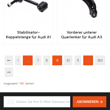
Stabilisator-
Vorderer unterer
Koppelstange für Audi A1
Querlenker für Audi A3
A3 VW Touran Sharan
Seat Leon Toledo VW
Tiguan
New Beetle Golf
1
...
7
8
9
10
11
...
185
Insgesamt
185
Seiten
ABONNIEREN