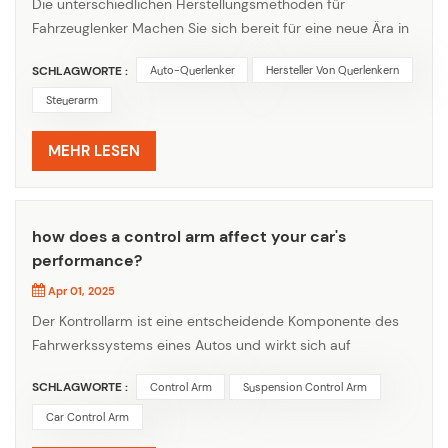
Die unterschiedlichen Herstellungsmethoden für
Fahrzeuglenker Machen Sie sich bereit für eine neue Ära in
der Herstellung von Autolenkern. 1. Wir stellen den
SCHLAGWORTE :
Auto-Querlenker
Hersteller Von Querlenkern
Querlenker für Autos durch Stanzen her. Auf diese Weise
sind die Kosten günstiger. Normalerweise verwenden wir
Steuerarm
ihn für Toyota, Nissan, Honda, Suzuki, Hyundai, Kia. 2. Wir
stellen Querlenker durch Schmieden her, mit
MEHR LESEN
Hammerschlägen ist der Quer...
how does a control arm affect your car's
performance?
Apr 01, 2025
Der Kontrollarm ist eine entscheidende Komponente des
Fahrwerkssystems eines Autos und wirkt sich auf
verschiedene Weise auf die Leistung des Autos aus:
SCHLAGWORTE :
Control Arm
Suspension Control Arm
Lenkung und Handling 1. Reaktionsfähigkeit der Lenkung:
Die Kontrollarme zusammen mit anderen
Car Control Arm
Suspensionskomponenten tragen dazu bei, die