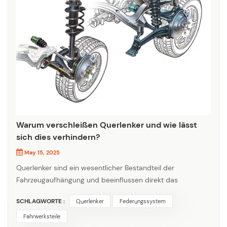
Warum verschleißen Querlenker und wie lässt
sich dies verhindern?
May 15, 2025
Querlenker sind ein wesentlicher Bestandteil der
Fahrzeugaufhängung und beeinflussen direkt das
Fahrverhalten, die Stabilität und die Sicherheit. Allerdings
SCHLAGWORTE :
Querlenker
Federungssystem
unterliegen sie mit der Zeit einem gewissen Verschleiß.
Jede Unebenheit, Senke und Kurve, der das Fahrzeug
Fahrwerksteile