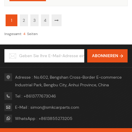
Querlenkers für Autobesitzer zu einem hä...
1
2
3
4
Insgesamt
4
Seiten
ABONNIEREN
Adresse : No.602, Bengshan Cross-Border E-commerce
Industrial Park, Bengbu City, Anhui Province, China
Tel : +8613777673046
E-Mail : simon@smkcarparts.com
WhatsApp : +8613855273205