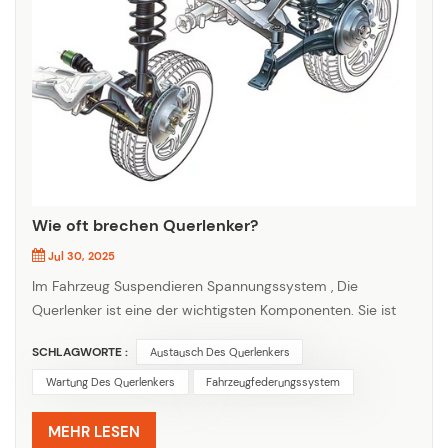
Wie oft brechen Querlenker?
Jul 30, 2025
Im Fahrzeug Suspendieren Spannungssystem , Die
Querlenker ist eine der wichtigsten Komponenten. Sie ist
für die Verbindung zwischen Rädern und Karosserie
SCHLAGWORTE :
Austausch Des Querlenkers
verantwortlich und absorbiert die während der Fahrt
entstehenden Vibrationen. Aufgrund der häufigen
Wartung Des Querlenkers
Fahrzeugfederungssystem
Einwirkung verschiedener Stöße und Vibrationen durch die
Straßenoberfläche ist die Schadenshäufigkeit des
MEHR LESEN