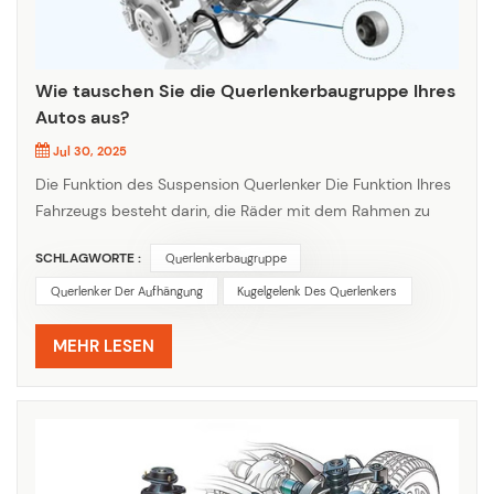
Wie tauschen Sie die Querlenkerbaugruppe Ihres
Autos aus?
Jul 30, 2025
Die Funktion des Suspension Querlenker Die Funktion Ihres
Fahrzeugs besteht darin, die Räder mit dem Rahmen zu
verbinden und ein wesentlicher Bestandteil des
SCHLAGWORTE :
Querlenkerbaugruppe
Federungssystems zu sein. Der Querlenker dient als
Befestigungspunkt für das Rad und die komplette
Querlenker Der Aufhängung
Kugelgelenk Des Querlenkers
Aufhängung. Aufgrund ihrer Lage sind Querlenker ständig
rauen Umgebungsbedingungen, Straßenschmutz und
MEHR LESEN
Stößen ausgesetzt. Mit der Zeit führt di...