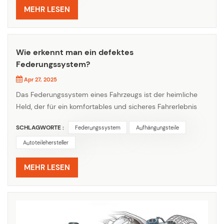
ordnungsgemäße Ausrichtung der Räder
MEHR LESEN
aufrechtzuerhalten. Jede Verschleiß oder Beschädigung
der Kontrollarme k...
Wie erkennt man ein defektes
Federungssystem?
Apr 27, 2025
Das Federungssystem eines Fahrzeugs ist der heimliche
Held, der für ein komfortables und sicheres Fahrerlebnis
sorgt. Mit der Zeit kann es jedoch Verschleißerscheinungen
SCHLAGWORTE :
Federungssystem
Aufhängungsteile
zeigen. Das frühzeitige Erkennen dieser Anzeichen kann
Ihnen teure Reparaturen und potenzielle Sicherheitsrisiken
Autoteilehersteller
ersparen. Eines der auffälligsten Symptome eines defekten
Fahrwerks ist eine holprige und unbequeme Fahrt. Anstatt
MEHR LESEN
s...