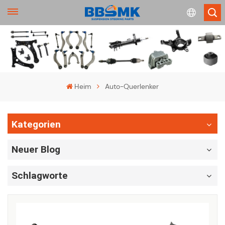
English
français
Heim
Auto-Querlenker
Deutsch
Kategorien
русский
Neuer Blog
español
português
Schlagworte