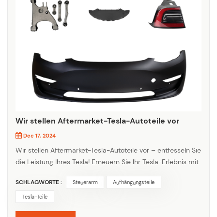
Wir stellen Aftermarket-Tesla-Autoteile vor
Dec 17, 2024
Wir stellen Aftermarket-Tesla-Autoteile vor – entfesseln Sie
die Leistung Ihres Tesla! Erneuern Sie Ihr Tesla-Erlebnis mit
unserer umfangreichen Sammlung an Aftermarket-Tesla-
SCHLAGWORTE :
Steuerarm
Aufhängungsteile
Autoteilen. Ganz gleich, ob Sie die Leistung verbessern, das
Erscheinungsbild verbessern oder einfach abgenutzte
Tesla-Teile
Komponenten ersetzen möchten, bei uns sind Sie an der