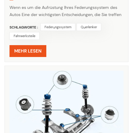
Wenn es um die Aufrüstung Ihres Federungssystem des
Autos Eine der wichtigsten Entscheidungen, die Sie treffen
müssen, ist die Wahl zwischen verstellbaren und festen
SCHLAGWORTE :
Federungssystem
Querlenker
Querlenkern. Beide Typen spielen eine entscheidende Rolle
für die Stabilität und das Handling des Fahrzeugs, bieten
Fahrwerksteile
aber deutliche Vorteile und eignen sich für
unterschiedliche Fahranforderungen. Einstellbare
MEHR LESEN
Querlenker bieten die Fle...